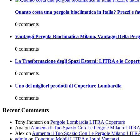
Quanto costa una pergola bioclimatica in Italia? Prezzi e fa
0 comments
Vantaggi Pergola Bioclimatica Milano, Vantaggi Della Pe
0 comments
La Trasformazione degli Spazi Esterni: LITRA e le Copert
0 comments
Uno dei migliori prodotti di Coperture Lombardia
0 comments
Recent Comments
Tony Jhonson
on
Pergole Lombardia LITRA Coperture
Ana
on
Aumenta il Tuo Spazio Con Le Pergole Milano LITR
Alex
on
Aumenta il Tuo Spazio Con Le Pergole Milano LITR
admin
on
Coperture Mobili LITRA e I suoi Vantaggi