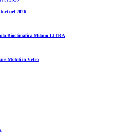
ttori nel 2026
rgola Bioclimatica Milano LITRA
ure Mobili in Vetro
A
A