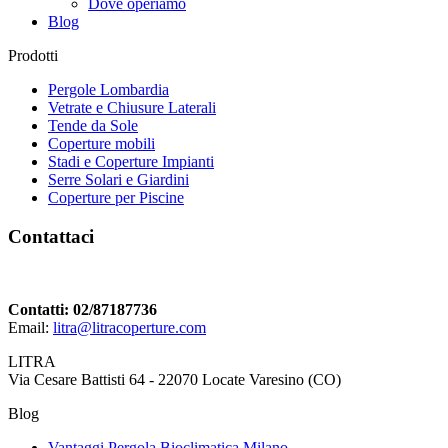
Dove operiamo
Blog
Prodotti
Pergole Lombardia
Vetrate e Chiusure Laterali
Tende da Sole
Coperture mobili
Stadi e Coperture Impianti
Serre Solari e Giardini
Coperture per Piscine
Contattaci
Contatti: 02/87187736
Email:
litra@litracoperture.com
LITRA
Via Cesare Battisti 64 - 22070 Locate Varesino (CO)
Blog
Vantaggi Pergola Bioclimatica Milano