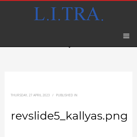
THURSDAY, 27 APRIL 2023
/
PUBLISHED IN
revslide5_kallyas.png