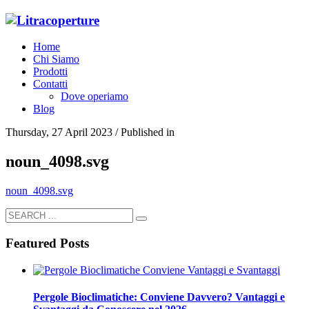
Home
Chi Siamo
Prodotti
Contatti
Dove operiamo
Blog
Thursday, 27 April 2023
/
Published in
noun_4098.svg
noun_4098.svg
Featured Posts
Pergole Bioclimatiche: Conviene Davvero? Vantaggi e