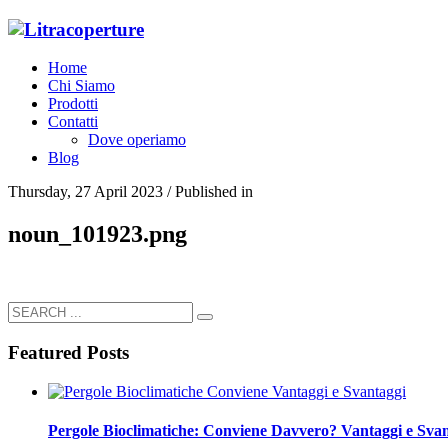
Home
Chi Siamo
Prodotti
Contatti
Dove operiamo
Blog
Thursday, 27 April 2023
/
Published in
noun_101923.png
Featured Posts
Pergole Bioclimatiche: Conviene Davvero? Vantaggi e Svan