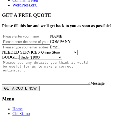
Comments feed
WordPress.org
GET A FREE QUOTE
Please fill this for and we'll get back to you as soon as possible!
NAME
COMPANY
Email
NEEDED SERVICES
BUDGET
Message
GET A QUOTE NOW!
Menu
Home
Chi Siamo