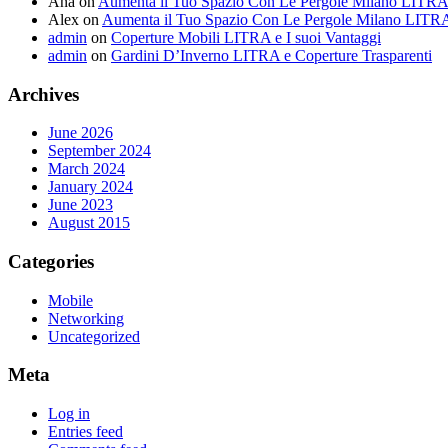
Ana
on
Aumenta il Tuo Spazio Con Le Pergole Milano LITR
Alex
on
Aumenta il Tuo Spazio Con Le Pergole Milano LITR
admin
on
Coperture Mobili LITRA e I suoi Vantaggi
admin
on
Gardini D’Inverno LITRA e Coperture Trasparenti
Archives
June 2026
September 2024
March 2024
January 2024
June 2023
August 2015
Categories
Mobile
Networking
Uncategorized
Meta
Log in
Entries feed