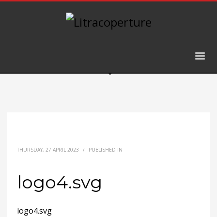
THURSDAY, 27 APRIL 2023
/
PUBLISHED IN
logo4.svg
logo4.svg