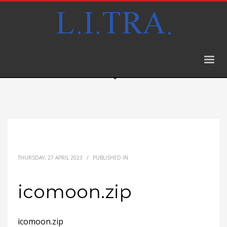
THURSDAY, 27 APRIL 2023
/
PUBLISHED IN
icomoon.zip
icomoon.zip