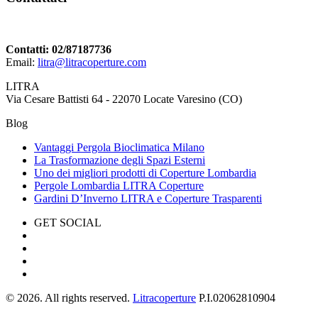
Contatti: 02/87187736
Email:
litra@litracoperture.com
LITRA
Via Cesare Battisti 64 - 22070 Locate Varesino (CO)
Blog
Vantaggi Pergola Bioclimatica Milano
La Trasformazione degli Spazi Esterni
Uno dei migliori prodotti di Coperture Lombardia
Pergole Lombardia LITRA Coperture
Gardini D’Inverno LITRA e Coperture Trasparenti
GET SOCIAL
© 2026. All rights reserved.
Litracoperture
P.I.02062810904